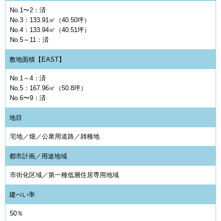
No.1〜2：済
No.3：133.91㎡（40.50坪）
No.4：133.94㎡（40.51坪）
No.5～11：済
敷地面積【EAST】
No.1～4：済
No.5：167.96㎡（50.8坪）
No.6〜9：済
地目
宅地／畑／公衆用道路／雑種地
都市計画／用途地域
市街化区域／第一種低層住居専用地域
建ぺい率
50％