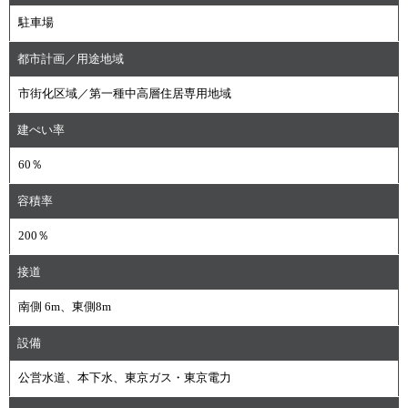
駐車場
都市計画／用途地域
市街化区域／第一種中高層住居専用地域
建ぺい率
60％
容積率
200％
接道
南側 6m、東側8m
設備
公営水道、本下水、東京ガス・東京電力