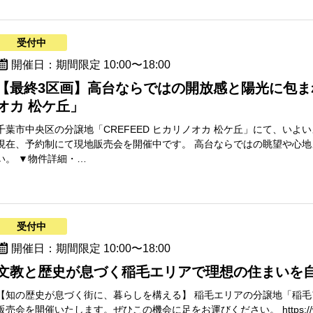
受付中
開催日：期間限定 10:00〜18:00
【最終3区画】高台ならではの開放感と陽光に包まれ
オカ 松ケ丘」
千葉市中央区の分譲地「CREFEED ヒカリノオカ 松ケ丘」にて、いよ
現在、予約制にて現地販売会を開催中です。 高台ならではの眺望や心
い。 ▼物件詳細・…
受付中
開催日：期間限定 10:00〜18:00
文教と歴史が息づく稲毛エリアで理想の住まいを
【知の歴史が息づく街に、暮らしを構える】 稲毛エリアの分譲地「稲
販売会を開催いたします。ぜひこの機会に足をお運びください。 https://www.aik