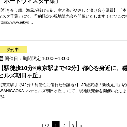
「ポートヴィスタ千葉」
【行き交う船、海風が抜ける街、空と海がやさしく溶け合う風景】 「本
ィスタ千葉」にて、予約限定の現地販売会を開催いたします！ぜひこの
https://www.aikyo…
受付中
開催日：期間限定 10:00〜18:00
【駅徒歩10分×東京駅まで42分】都心を身近に、
ヒルズ朝日ヶ丘」
【東京駅まで42分！利便性に優れた分譲地♪】 JR総武線「新検見川」駅から
ASAHIGAOKA -ハナヒルズ朝日ヶ丘-」にて、現地販売会を開催いた
で4…
1 / 3
1
2
3
>