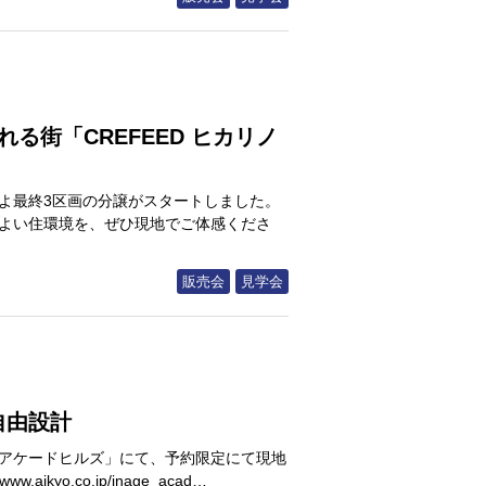
る街「CREFEED ヒカリノ
いよ最終3区画の分譲がスタートしました。
地よい住環境を、ぜひ現地でご体感くださ
販売会
見学会
自由設計
毛アケードヒルズ」にて、予約限定にて現地
yo.co.jp/inage_acad…