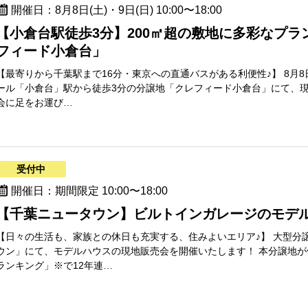
開催日：8月8日(土)・9日(日) 10:00〜18:00
【小倉台駅徒歩3分】200㎡超の敷地に多彩なプラ
フィード小倉台」
【最寄りから千葉駅まで16分・東京への直通バスがある利便性♪】 8月8日
ール「小倉台」駅から徒歩3分の分譲地「クレフィード小倉台」にて、現
会に足をお運び…
受付中
開催日：期間限定 10:00〜18:00
【千葉ニュータウン】ビルトインガレージのモデ
【日々の生活も、家族との休日も充実する、住みよいエリア♪】 大型分
ウン」にて、モデルハウスの現地販売会を開催いたします！ 本分譲地
ランキング」※で12年連…