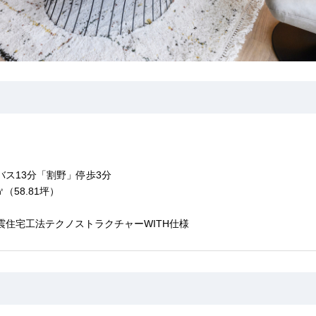
ス13分「割野」停歩3分
㎡（58.81坪）
震住宅工法テクノストラクチャーWITH仕様