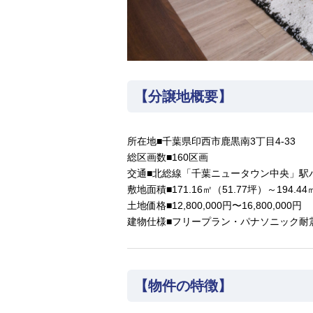
【分譲地概要】
所在地■千葉県印西市鹿黒南3丁目4-33
総区画数■160区画
交通■北総線「千葉ニュータウン中央」駅バ
敷地面積■171.16㎡（51.77坪）～194.44
土地価格■12,800,000円〜16,800,000円
建物仕様■フリープラン・パナソニック耐
【物件の特徴】