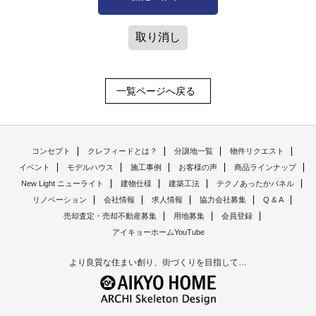
取り消し
一覧ページへ戻る
コンセプト
クレフィードとは？
分譲地一覧
物件リクエスト
イベント
モデルハウス
施工事例
お客様の声
商品ラインナップ
New Light ニューライト
建物仕様
建築工法
テクノあったかパネル
リノベーション
会社情報
求人情報
協力会社募集
Q & A
売却査定・売却不動産募集
用地募集
会員登録
アイキョーホームYouTube
より良質な住まい創り、街づくりを目指して…