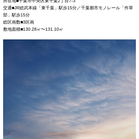
所在地■千葉市中央区東千葉2丁目7-3
交通■JR総武本線「東千葉」駅歩15分／千葉都市モノレール「作草
部」駅歩15分
総区画数■3区画
敷地面積■130.28㎡〜131.10㎡