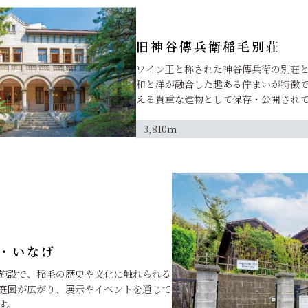
旧神谷傳兵衛稲毛別荘
ワイン王と称された神谷傳兵衛の別荘
和と洋が融合した趣ある佇まいが特徴
える貴重な建物として保存・公開され
3,810m
・いなげ
施設で、稲毛の歴史や文化に触れられる
庭園が広がり、展示やイベントを通じて
す。