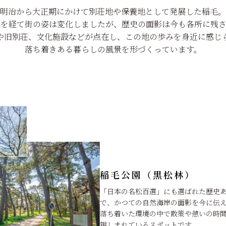
明治から大正期にかけて別荘地や保養地として発展した稲毛。
化を経て街の姿は変化しましたが、歴史の面影は今も各所に残さ
や旧別荘、文化施設などが点在し、この地の歩みを身近に感じ
落ち着きある暮らしの風景を形づくっています。
稲毛公園（黒松林）
「日本の名松百選」にも選ばれた歴史
で、かつての自然海岸の面影を今に伝
落ち着いた環境の中で散策や憩いの時
親しまれているスポットです。