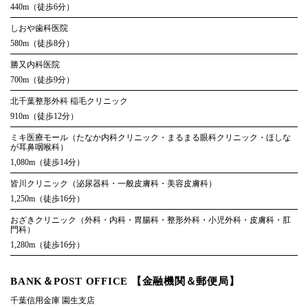
440m（徒歩6分）
しおや歯科医院
580m（徒歩8分）
勝又内科医院
700m（徒歩9分）
北千葉整形外科 稲毛クリニック
910m（徒歩12分）
ミキ医療モール
（たなか内科クリニック・まるまる眼科クリニック・
ほしな
が耳鼻咽喉科）
1,080m（徒歩14分）
皆川クリニック
（泌尿器科・一般皮膚科・美容皮膚科）
1,250m（徒歩16分）
おざきクリニック
（外科・内科・胃腸科・整形外科・
小児外科・皮膚科・肛
門科）
1,280m（徒歩16分）
BANK＆POST OFFICE 【金融機関＆郵便局】
千葉信用金庫 園生支店