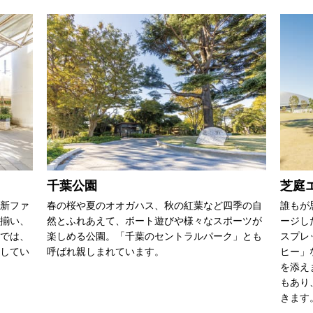
千葉公園
芝庭
最新ファ
春の桜や夏のオオガハス、秋の紅葉など四季の自
誰もが
揃い、
然とふれあえて、ボート遊びや様々なスポーツが
ージし
では、
楽しめる公園。「千葉のセントラルパーク」とも
スプレ
してい
呼ばれ親しまれています。
ヒー」
を添え
もあり
きます