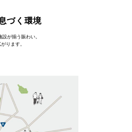
息づく環境
施設が揃う賑わい。
広がります。
。