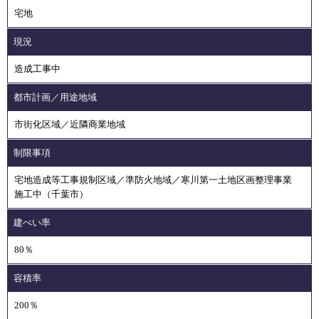
宅地
現況
造成工事中
都市計画／用途地域
市街化区域／近隣商業地域
制限事項
宅地造成等工事規制区域／準防火地域／寒川第一土地区画整理事業
施工中（千葉市）
建ぺい率
80％
容積率
200％