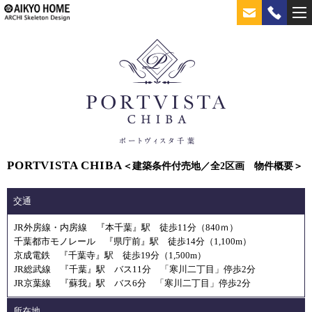
PORTVISTA CHIBA
＜建築条件付売地／全2区画 物件概要＞
交通
JR外房線・内房線 『本千葉』駅 徒歩11分（840ｍ）
千葉都市モノレール 『県庁前』駅 徒歩14分（1,100m）
京成電鉄 『千葉寺』駅 徒歩19分（1,500m）
JR総武線 『千葉』駅 バス11分 「寒川二丁目」停歩2分
JR京葉線 『蘇我』駅 バス6分 「寒川二丁目」停歩2分
所在地