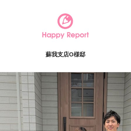
蘇我支店O様邸