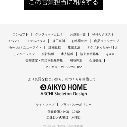
この営業担当に相談する
コンセプト
クレフィードとは？
分譲地一覧
物件リクエスト
イベント
モデルハウス
施工事例
お客様の声
商品ラインナップ
New Light ニューライト
建物仕様
建築工法
テクノあったかパネル
リノベーション
会社情報
求人情報
協力会社募集
Q & A
売却査定・売却不動産募集
用地募集
会員登録
アイキョーホームYouTube
より良質な住まい創り、街づくりを目指して…
サイトマップ
プライバシーポリシー
営業時間／9:00～19:00
定休日／火曜日、水曜日
© Aikyo Home Corporation.