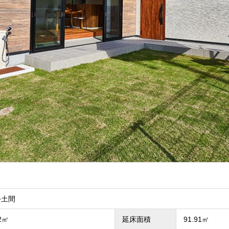
+土間
62㎡
延床面積
91.91㎡