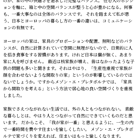
のが、家の中の快適さを追求した完璧なバランス。
住む人のポジシ
ョンを軸に、箱と中の空間バランスが整うと心が豊かになる。何事
も、一番大事なのは全体のバランスです。
それを踏まえて私が思
う、日本とヨーロッパの暮らし方の一番の違いは、コミュニケーシ
ョンの有無です。
ヨーロッパの家は、家具のプロポーションや配置、照明などのバラ
ンスが、自然に計算されていて空間に無理がないので、日常的に人
を招き食事をする習慣があります。けれど日本は個が強く、あまり
家に人を呼びません。
最近は核家族が増え、昔はなかったような子
供の問題も多いと聞きます。それはやはり、「生産性重視で家族が
顔を合わせないような間取りの家」というのが影響しているのでは
ないでしょうか。ですからメゾン・エ・プレタポルテでは、「家具
から間取りを考える」という方法で居心地の良い空間づくりを重視
しました。
家族でさえつながれない生活では、外の人ともつながれない。
素敵
な暮らしとは、やはり人とつながって自然にできていくものだと思
います。
だからこそ、「我が家が一番」と思えるように、一生の内
で一番時間を費やす住まいを愉しくしたい。
メゾン・エ・プレタポ
ルテで家づくりを変えれば、住まいはもっと愉しくなります。