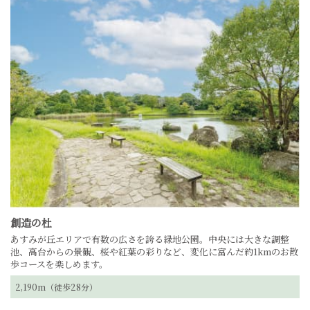
創造の杜
あすみが丘エリアで有数の広さを誇る緑地公園。
中央には大きな調整
池、高台からの景観、桜や紅葉の彩りなど、変化に富んだ約1kmのお散
歩コースを楽しめます。
2,190m（徒歩28分）