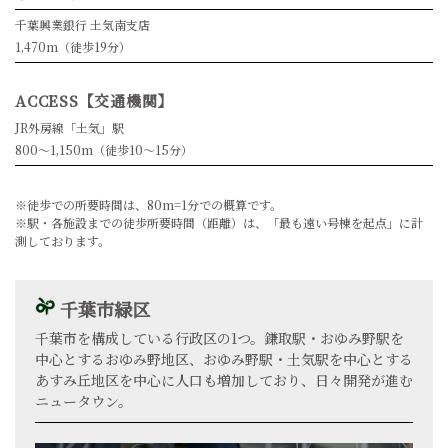
千葉興業銀行 土気南支店
1,470m（徒歩19分）
ACCESS【交通機関】
JR外房線「土気」駅
800〜1,150m（徒歩10〜15分）
※徒歩での所要時間は、80m=1分での概算です。
※駅・各施設までの徒歩所要時間（距離）は、「最も遠い号棟を起点」に計
測しております。
千葉市緑区
千葉市を構成している行政区の1つ。鎌取駅・おゆみ野駅を
中心とするおゆみ野地区、おゆみ野駅・土気駅を中心とする
あすみ丘地区を中心に人口も増加しており、日々開発が進む
ニュータウン。