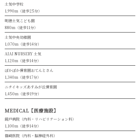
土気中学校
1,990m（徒歩25分）
明徳土気こども園
880m（徒歩11分）
土気中央幼稚園
1,070m（徒歩14分）
AIAI NURSERY 土気
1,120m（徒歩14分）
ぽかぽか保育園おてんとさん
1,340m（徒歩17分）
ニチイキッズあすみが丘保育園
1,450m（徒歩19分）
MEDICAL【医療施設】
鏡戸病院（内科・リハビリテーション科）
1,100m（徒歩14分）
篠崎医院（内科・脳神経外科）