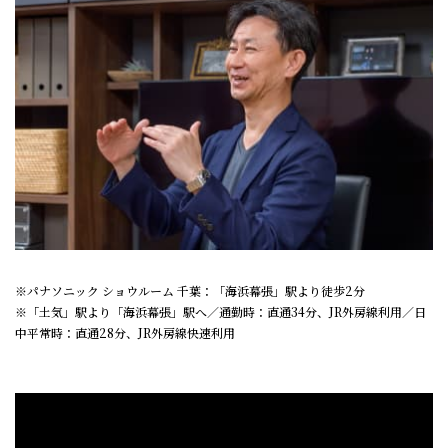
※パナソニック ショウルーム 千葉：「海浜幕張」駅より徒歩2分
※「土気」駅より「海浜幕張」駅へ／通勤時：直通34分、JR外房線利用／日
中平常時：直通28分、JR外房線快速利用