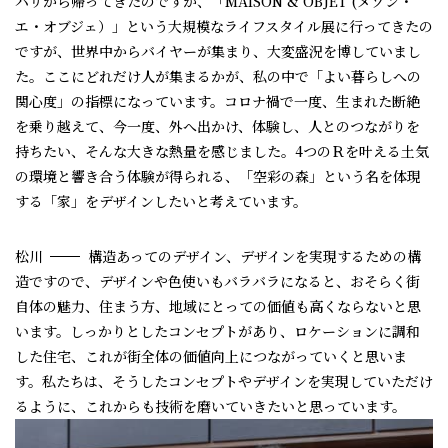
パリから帰ってきたのですが、「MAISON & OBJET (メゾン・
エ・オブジェ）」という大規模なライフスタイル展に行ってきたの
ですが、世界中からバイヤーが集まり、大変盛況を博していまし
た。ここにどれだけ人が集まるかが、私の中で「よい暮らしへの
関心度」の指標になっています。コロナ禍で一度、生まれた断絶
を乗り越えて、今一度、外へ出かけ、体験し、人とのつながりを
持ちたい、そんな大きな熱量を感じました。4つのＲを叶える土気
の環境と響き合う体験が得られる、「空彩の森」という名を体現
する「家」をデザインしたいと考えています。
松川
構造あってのデザイン、デザインを実現するための構
造ですので、デザインや色使いもバラバラになると、おそらく街
自体の魅力、住まう方、地域にとっての価値も高くならないと思
います。しっかりとしたコンセプトがあり、ロケーションに調和
した住宅、これが街全体の価値向上につながっていくと思いま
す。私たちは、そうしたコンセプトやデザインを実現していただけ
るように、これからも技術を磨いていきたいと思っています。