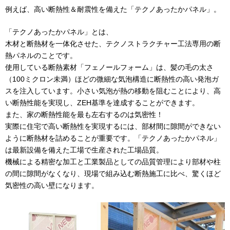
例えば、高い断熱性＆耐震性を備えた「テクノあったかパネル」。
「テクノあったかパネル」とは、
木材と断熱材を一体化させた、テクノストラクチャー工法専用の断
熱パネルのことです。
使用している断熱素材「フェノールフォーム」は、髪の毛の太さ
（100ミクロン未満）ほどの微細な気泡構造に断熱性の高い発泡ガ
スを注入しています。小さい気泡が熱の移動を阻むことにより、高
い断熱性能を実現し、ZEH基準を達成することができます。
また、家の断熱性能を最も左右するのは気密性！
実際に住宅で高い断熱性を実現するには、部材間に隙間ができない
ように断熱材を詰めることが重要です。「テクノあったかパネル」
は最新設備を備えた工場で生産された工場品質。
機械による精密な加工と工業製品としての品質管理により部材や柱
の間に隙間がなくなり、現場で組み込む断熱施工に比べ、驚くほど
気密性の高い壁になります。