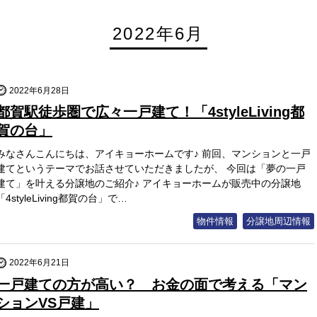
2022年6月
2022年6月28日
都賀駅徒歩圏で広々一戸建て！「4styleLiving都
賀の台」
みなさんこんにちは、アイキョーホームです♪ 前回、マンションと一戸
建てというテーマでお話させていただきましたが、 今回は「夢の一戸
建て」を叶える分譲地のご紹介♪ アイキョーホームが販売中の分譲地
「4styleLiving都賀の台」で…
物件情報
分譲地周辺情報
2022年6月21日
一戸建ての方が高い？ お金の面で考える「マン
ションVS戸建」