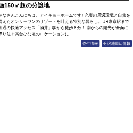
画150㎡超の分譲地
みなさんこんにちは、アイキョーホームです♪ 充実の周辺環境と自然を
備えたオンリーワンのリゾートを叶える特別な暮らし。 JR東京駅まで
直通の快適アクセス「物井」駅から徒歩８分！ 南からの陽光が全面に
降り注ぐ高台ひな壇のロケーションに …
物件情報
分譲地周辺情報