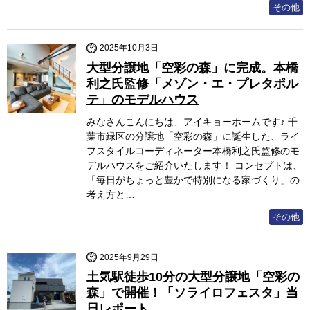
その他
2025年10月3日
大型分譲地「空彩の森」に完成。本橋
利之氏監修「メゾン・エ・プレタポル
テ」のモデルハウス
みなさんこんにちは、アイキョーホームです♪ 千
葉市緑区の分譲地「空彩の森」に誕生した、ライ
フスタイルコーディネーター本橋利之氏監修のモ
デルハウスをご紹介いたします！ コンセプトは、
「毎日がちょっと豊かで特別になる家づくり」の
考え方と…
その他
2025年9月29日
土気駅徒歩10分の大型分譲地「空彩の
森」で開催！「ソライロフェスタ」当
日レポート