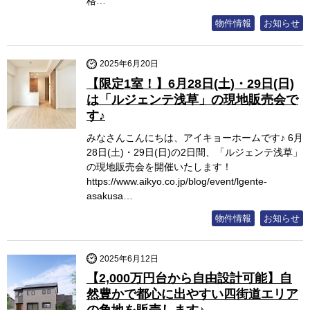
格…
物件情報
お知らせ
2025年6月20日
【限定1室！】6月28日(土)・29日(日)
は「ルジェンテ浅草」の現地販売会で
す♪
みなさんこんにちは、アイキョーホームです♪ 6月
28日(土)・29日(日)の2日間、「ルジェンテ浅草」
の現地販売会を開催いたします！
https://www.aikyo.co.jp/blog/event/lgente-
asakusa…
物件情報
お知らせ
2025年6月12日
【2,000万円台から自由設計可能】自
然豊かで都心に出やすい四街道エリア
の角地を販売します♪