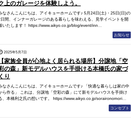
ク上のガレージを体験しよう。
みなさんこんにちは、アイキョーホームです♪ 5月24日(土)・25日(日)の
2日間、インナーガレージのある暮らしを味わえる、見学イベントを開
催いたします！ https://www.aikyo.co.jp/blog/event/inn…
お知らせ
2025年5月7日
【家族全員が心地よく居られる場所】分譲地「空
彩の森」新モデルハウスを手掛ける本橋氏の家づ
くり
みなさんこんにちは、アイキョーホームです♪ 「快適な暮らしは家の中
から作る」 これは、分譲地「空彩の森」にて新モデルハウスを手掛け
る、本橋利之氏の想いです。 https://www.aikyo.co.jp/soraironomori…
コンセプト