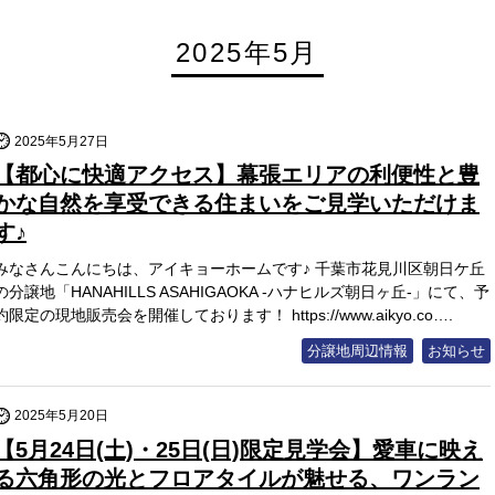
2025年5月
2025年5月27日
【都心に快適アクセス】幕張エリアの利便性と豊
かな自然を享受できる住まいをご見学いただけま
す♪
みなさんこんにちは、アイキョーホームです♪ 千葉市花見川区朝日ケ丘
の分譲地「HANAHILLS ASAHIGAOKA -ハナヒルズ朝日ヶ丘-」にて、予
約限定の現地販売会を開催しております！ https://www.aikyo.co….
分譲地周辺情報
お知らせ
2025年5月20日
【5月24日(土)・25日(日)限定見学会】愛車に映え
る六角形の光とフロアタイルが魅せる、ワンラン