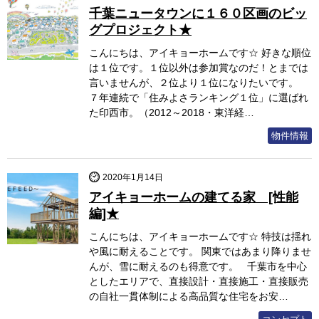
千葉ニュータウンに１６０区画のビッ
グプロジェクト★
こんにちは、アイキョーホームです☆ 好きな順位
は１位です。１位以外は参加賞なのだ！とまでは
言いませんが、２位より１位になりたいです。
７年連続で「住みよさランキング１位」に選ばれ
た印西市。（2012～2018・東洋経…
物件情報
2020年1月14日
アイキョーホームの建てる家 [性能
編]★
こんにちは、アイキョーホームです☆ 特技は揺れ
や風に耐えることです。 関東ではあまり降りませ
んが、雪に耐えるのも得意です。 千葉市を中心
としたエリアで、直接設計・直接施工・直接販売
の自社一貫体制による高品質な住宅をお安…