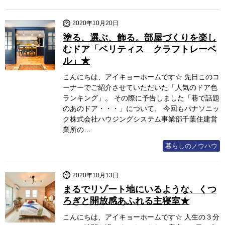
2020年10月20日
塗る、選ぶ、飾る。部屋づくりを楽し
むドア「ベリティス クラフトレーベ
ル」★
こんにちは、アイキョーホームです☆ 先日このコ
ーナーでご紹介させていただいた「人気のドア色
ランキング」。 その際に予告しました「巷で話題
のあのドア・・・」について、 今回もパナソニッ
ク株式会社ハウジングシステム事業部千葉住建営
業所の…
暮らしのノウハウ
2020年10月13日
まるでリゾート地にいるような、くつ
ろぎと開放感あふれる主寝室★
こんにちは、アイキョーホームです☆ 人生の３分