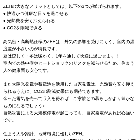
ZEHの大きなメリットとしては、以下の3つが挙げられます。
● 快適かつ健康な日々を過ごせる
● 光熱費を安く抑えられる
● CO2を削減できる
高気密・高断熱仕様のZEHは、外気の影響を受けにくく、室内の温
度差が小さいのが特長です。
夏は涼しく・冬は暖かく、1年を通して快適に過ごせます！
室内での熱中症やヒートショックのリスクを減らせるため、住まう
人の健康面も安心です。
また太陽光発電や蓄電池を活用した自家発電は、光熱費を安く抑え
られるうえに、CO2の削減効果にも期待できます。
余った電気を売って収入を得れば、ご家族との暮らしがより豊かな
ものになるでしょう♪
自然災害による大規模停電が起こっても、自家発電があれば心強い
です。
住まう人や家計、地球環境に優しいZEH。