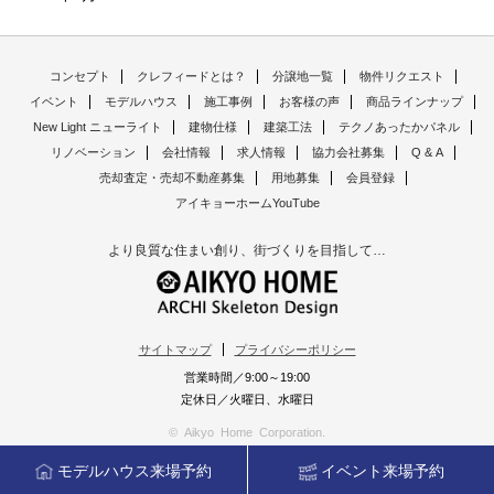
コンセプト
クレフィードとは？
分譲地一覧
物件リクエスト
イベント
モデルハウス
施工事例
お客様の声
商品ラインナップ
New Light ニューライト
建物仕様
建築工法
テクノあったかパネル
リノベーション
会社情報
求人情報
協力会社募集
Q & A
売却査定・売却不動産募集
用地募集
会員登録
アイキョーホームYouTube
より良質な住まい創り、街づくりを目指して…
サイトマップ
プライバシーポリシー
営業時間／9:00～19:00
定休日／火曜日、水曜日
© Aikyo Home Corporation.
モデルハウス来場予約
イベント来場予約