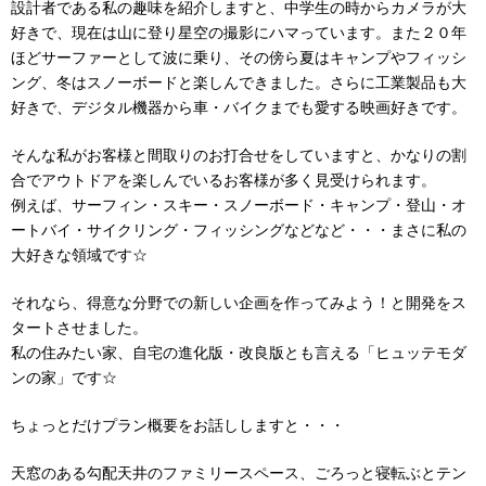
設計者である私の趣味を紹介しますと、中学生の時からカメラが大
好きで、現在は山に登り星空の撮影にハマっています。また２０年
ほどサーファーとして波に乗り、その傍ら夏はキャンプやフィッシ
ング、冬はスノーボードと楽しんできました。さらに工業製品も大
好きで、デジタル機器から車・バイクまでも愛する映画好きです。
そんな私がお客様と間取りのお打合せをしていますと、かなりの割
合でアウトドアを楽しんでいるお客様が多く見受けられます。
例えば、サーフィン・スキー・スノーボード・キャンプ・登山・オ
ートバイ・サイクリング・フィッシングなどなど・・・まさに私の
大好きな領域です☆
それなら、得意な分野での新しい企画を作ってみよう！と開発をス
タートさせました。
私の住みたい家、自宅の進化版・改良版とも言える「ヒュッテモダ
ンの家」です☆
ちょっとだけプラン概要をお話ししますと・・・
天窓のある勾配天井のファミリースペース、ごろっと寝転ぶとテン