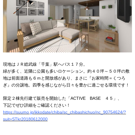
現地はＪＲ総武線「千葉」駅へバス１７分。
緑が多く、近隣に公園も多いロケーション。約４０坪～５０坪の敷
地は前面道路も６ｍと開放感があり、まさに『お家時間＝くつろ
ぎ』の分譲地。四季を感じながら日々を豊かに過ごせる環境です！
限定２棟先行建て販売を開始した「ACTIVE
BASE
４５」、
下記でぜひ詳細をご確認ください！
https://suumo.jp/ikkodate/chiba/sc_chibashichuo/nc_90754624/?
suit=STkr20180612000