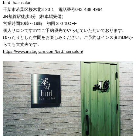
bird. hair salon
千葉市若葉区桜木北
3-23-1
電話番号
043-488-4964
JR都賀駅徒歩
8
分（駐車場完備）
営業時間
10
時～
19
時 初回３０％
OFF
個人サロンですのでご予約優先でやらせていただいております。
ゆったりとした空間をお楽しみください。ご予約はインスタの
DM
か
らでも大丈夫です↓
https://www.instagram.com/bird.hairsalon/