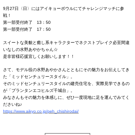
9月
27
日〈日〉にはアイキョーボウルにてチャレンジマッチに参
戦！
第一部受付終了
13
：
50
第一部受付終了
17
：
50
スイートな美貌と癒し系キャラクターでネクストブレイク必至間違
いなしの水野あやかちゃん☆
是非皆様応援宜しくお願いします！！
さて、モデル役の水野あやかさんとともにその魅力をお伝えしてき
た「ミッドセンチュリースタイル」。
そのミッドセンチュリースタイルの建売住宅を、実際見学できるの
が「プランタンエコヒルズ千城台」。
みなさんもその魅力を体感しに、ぜひ一度現地に足を運んでみてく
ださいね♪
https://www.aikyo.co.jp/peh_chishirodai/