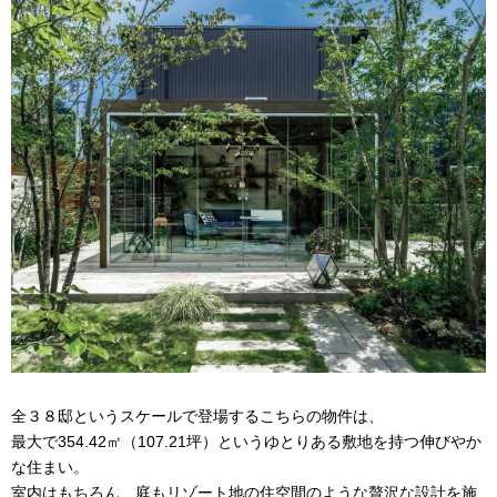
全３８邸というスケールで登場するこちらの物件は、
最大で
354.42
㎡（
107.21
坪）というゆとりある敷地を持つ伸びやか
な住まい。
室内はもちろん、庭もリゾート地の住空間のような贅沢な設計を施