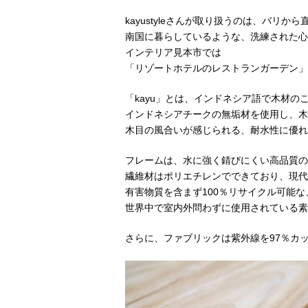
kayustyleさんが取り扱うのは、バリ
南国に暮らしているような、洗練された心
インテリア見本市では
「リゾートホテルのレストランガーデン」
「
kayu
」とは、インドネシア語で木材の
インドネシアチークの無垢材を使用し、木
木目の風合いが感じられる、耐水性に優れ
フレームは、水に強く錆びにくい高品質の
繊維材はポリエチレンでできており、現代
有害物質を含まず
100
％リサイクル可能な
世界中で室内外問わずに使用されている素
さらに、ファブリックは紫外線を
97
％カ