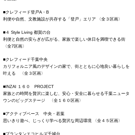
■クレフィード登戸A・B
利便や自然、文教施設が共存する「登戸」エリア 〈全３区画〉
■４ Style Living 都賀の台
利便と自然の安らぎが広がる、家族で楽しい休日を満喫できる街
〈全7区画〉
■クレフィード千葉中央
カリフォルニア風のデザインの家で、街とともに心地良い暮らしを
叶える 〈全３区画〉
■INZAI １６０ PROJECT
家族との時間を贅沢に楽しむ、安心・安全に暮らせる千葉ニュータ
ウンのビッグステージ 〈全１６０区画〉
■アクティブベース 中央・若葉
思いきり遊べ、じっくり学べる贅沢な周辺環境 〈全４５区画〉
■プランタンエコヒルズ千城台