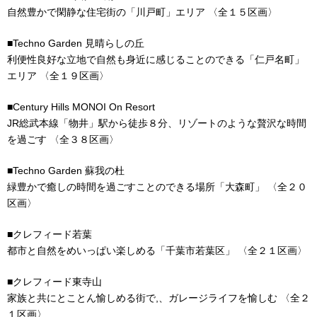
自然豊かで閑静な住宅街の「川戸町」エリア 〈全１５区画〉
■Techno Garden 見晴らしの丘
利便性良好な立地で自然も身近に感じることのできる「仁戸名町」
エリア 〈全１９区画〉
■Century Hills MONOI On Resort
JR総武本線「物井」駅から徒歩８分、リゾートのような贅沢な時間
を過ごす 〈全３８区画〉
■Techno Garden 蘇我の杜
緑豊かで癒しの時間を過ごすことのできる場所「大森町」 〈全２０
区画〉
■クレフィード若葉
都市と自然をめいっぱい楽しめる「千葉市若葉区」 〈全２１区画〉
■クレフィード東寺山
家族と共にとことん愉しめる街で,、ガレージライフを愉しむ 〈全２
１区画〉