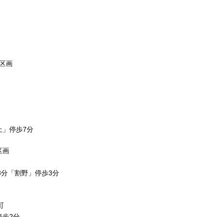
区画
上」停歩
7
分
区画
3
分「割野」停歩
3
分
町
停歩
2
分