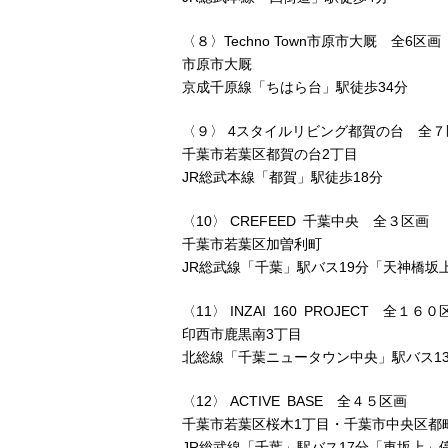
〈８〉
Techno Town
市原市大厩 全
6
区画
市原市大厩
京成千原線「ちはら台」駅徒歩
34
分
〈９〉
4
スタイルリビング都賀の台 全７
千葉市若葉区都賀の台
2
丁目
JR総武本線「都賀」駅徒歩
18
分
〈
10
〉
CREFEED
千葉中央 全３区画
千葉市若葉区加曽利町
JR総武線「千葉」駅バス
19
分「天神橋坂
〈
11
〉
INZAI 160 PROJECT
全１６０
印西市鹿黒南
3
丁目
北総線「千葉ニュータウン中央」駅バス
1
〈
12
〉
ACTIVE BASE
全４５区画
千葉市若葉区桜木
1
丁目・千葉市中央区都
JR総武線「千葉」駅バス
17
分「車坂上」