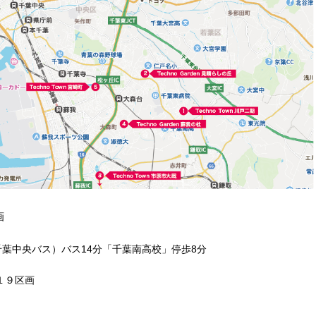
画
千葉中央バス）バス
14
分「千葉南高校」停歩
8
分
１９区画