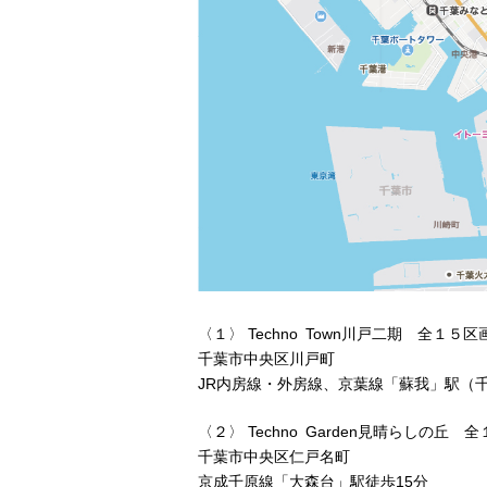
〈１〉
Techno Town
川戸二期 全１５区
千葉市中央区川戸町
JR内房線・外房線、京葉線「蘇我」駅（
〈２〉
Techno Garden
見晴らしの丘 全
千葉市中央区仁戸名町
京成千原線「大森台」駅徒歩
15
分