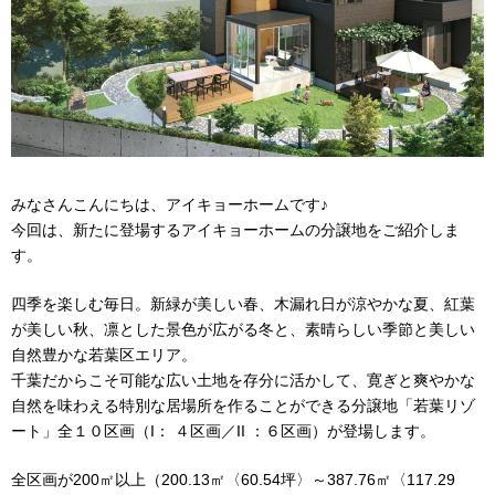
みなさんこんにちは、アイキョーホームです♪
今回は、新たに登場するアイキョーホームの分譲地をご紹介しま
す。
四季を楽しむ毎日。新緑が美しい春、木漏れ日が涼やかな夏、紅葉
が美しい秋、凛とした景色が広がる冬と、素晴らしい季節と美しい
自然豊かな若葉区エリア。
千葉だからこそ可能な広い土地を存分に活かして、寛ぎと爽やかな
自然を味わえる特別な居場所を作ることができる分譲地「若葉リゾ
ート」全１０区画（I： ４区画／II ：６区画）が登場します。
全区画が200㎡以上（200.13㎡〈60.54坪〉～387.76㎡〈117.29