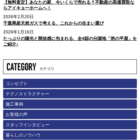
【無料査定】あなたの家、今いくらで売れる？不動産の高価買取な
らアイキョーホームへ！
2026年2月20日
千葉県産天然ガスで考える、これからの住まい選び
2026年1月16日
たっぷりの陽光と開放感に包まれる、全4邸の分譲地「悠の平屋」を
ご紹介♪
カテゴリ
コンセプト
テクノストラクチャー
施工事例
お客様の声
スタッフインタビュー
暮らしのノウハウ