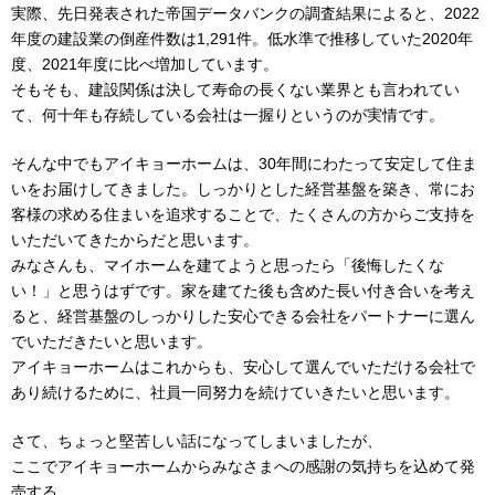
実際、先日発表された帝国データバンクの調査結果によると、2022
年度の建設業の倒産件数は1,291件。低水準で推移していた2020年
度、2021年度に比べ増加しています。
そもそも、建設関係は決して寿命の長くない業界とも言われてい
て、何十年も存続している会社は一握りというのが実情です。
そんな中でもアイキョーホームは、30年間にわたって安定して住ま
いをお届けしてきました。しっかりとした経営基盤を築き、常にお
客様の求める住まいを追求することで、たくさんの方からご支持を
いただいてきたからだと思います。
みなさんも、マイホームを建てようと思ったら「後悔したくな
い！」と思うはずです。家を建てた後も含めた長い付き合いを考え
ると、経営基盤のしっかりした安心できる会社をパートナーに選ん
でいただきたいと思います。
アイキョーホームはこれからも、安心して選んでいただける会社で
あり続けるために、社員一同努力を続けていきたいと思います。
さて、ちょっと堅苦しい話になってしまいましたが、
ここでアイキョーホームからみなさまへの感謝の気持ちを込めて発
売する