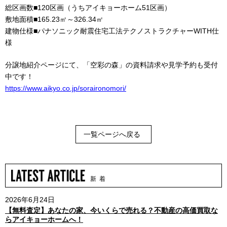
総区画数■120区画（うちアイキョーホーム51区画）
敷地面積■165.23㎡～326.34㎡
建物仕様■パナソニック耐震住宅工法テクノストラクチャーWITH仕
様
分譲地紹介ページにて、「空彩の森」の資料請求や見学予約も受付
中です！
https://www.aikyo.co.jp/soraironomori/
一覧ページへ戻る
新 着
2026年6月24日
【無料査定】あなたの家、今いくらで売れる？不動産の高価買取な
らアイキョーホームへ！