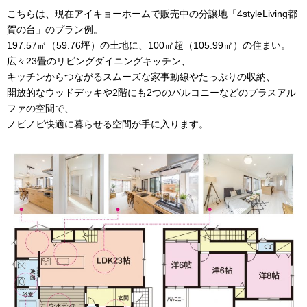
こちらは、現在アイキョーホームで販売中の分譲地「4styleLiving都
賀の台」のプラン例。
197.57㎡（59.76坪）の土地に、100㎡超（105.99㎡）の住まい。
広々23畳のリビングダイニングキッチン、
キッチンからつながるスムーズな家事動線やたっぷりの収納、
開放的なウッドデッキや2階にも2つのバルコニーなどのプラスアル
ファの空間で、
ノビノビ快適に暮らせる空間が手に入ります。