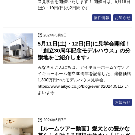
ス見学会を開催いたします！ 開催日は、5月18日
(土)・19日(日)の2日間です…
物件情報
お知らせ
2024年5月9日
5月11日(土)・12日(日)に見学会開催！
「創立30周年記念モデルハウス」の分
譲地をご紹介します♪
みなさんこんにちは、アイキョーホームです♪ ア
イキョーホーム創立30周年を記念した、建物価格
1,300万円〜のモデルハウス見学会。
https://www.aikyo.co.jp/blog/event/20240511/ い
よいよ今…
お知らせ
2024年5月7日
【ルームツアー動画】愛犬との豊かな