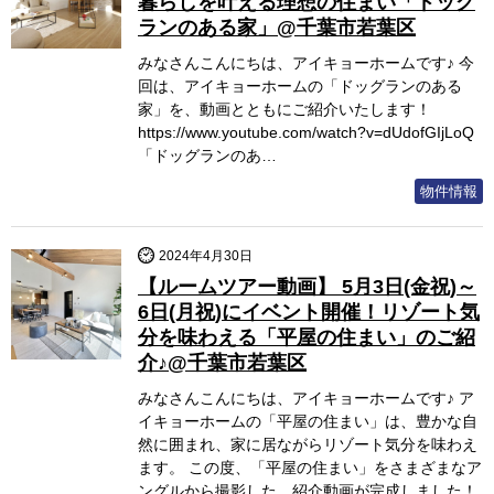
暮らしを叶える理想の住まい「ドッグ
ランのある家」@千葉市若葉区
みなさんこんにちは、アイキョーホームです♪ 今
回は、アイキョーホームの「ドッグランのある
家」を、動画とともにご紹介いたします！
https://www.youtube.com/watch?v=dUdofGIjLoQ
「ドッグランのあ…
物件情報
2024年4月30日
【ルームツアー動画】 5月3日(金祝)～
6日(月祝)にイベント開催！リゾート気
分を味わえる「平屋の住まい」のご紹
介♪@千葉市若葉区
みなさんこんにちは、アイキョーホームです♪ ア
イキョーホームの「平屋の住まい」は、豊かな自
然に囲まれ、家に居ながらリゾート気分を味わえ
ます。 この度、「平屋の住まい」をさまざまなア
ングルから撮影した、紹介動画が完成しました！