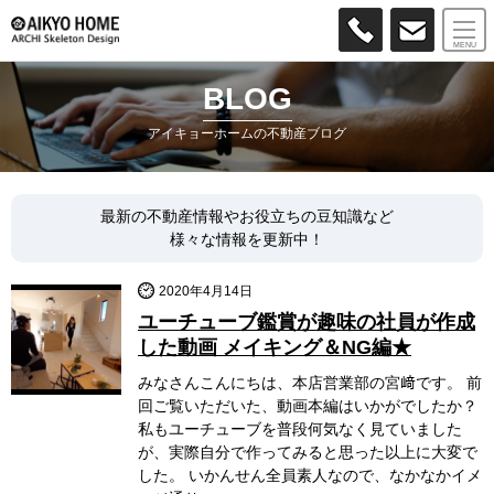
MENU
BLOG
アイキョーホームの不動産ブログ
最新の不動産情報やお役立ちの豆知識など
様々な情報を更新中！
2020年4月14日
ユーチューブ鑑賞が趣味の社員が作成
した動画 メイキング＆NG編★
みなさんこんにちは、本店営業部の宮﨑です。 前
回ご覧いただいた、動画本編はいかがでしたか？
私もユーチューブを普段何気なく見ていました
が、実際自分で作ってみると思った以上に大変で
した。 いかんせん全員素人なので、なかなかイメ