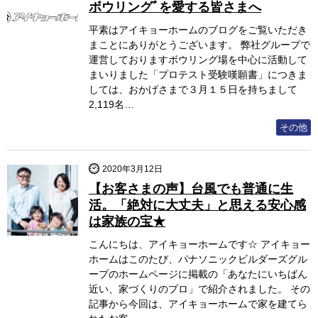
ボウリングﾞを愛する皆さまへ
平素はアイキョーホームのブログをご覧いただき
まことにありがとうございます。 弊社グループで
運営しておりますボウリング場を中心に活動して
まいりました「プロテスト受験嘆願書」につきま
しては、おかげさまで３月１５日を持ちまして
2,119名…
その他
2020年3月12日
【お客さまの声】台風でも普通に生
活。「絶対に大丈夫」と思える安心感
は家族の宝★
こんにちは、アイキョーホームです☆ アイキョー
ホームはこのたび、パナソニックビルダーズグル
ープのホームページに掲載の「あなたにいちばん
近い、家づくりのプロ」で紹介されました。 その
記事から今回は、アイキョーホームで家を建てら