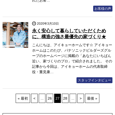
れたお客…
お客様の声
2020年3月10日
永く安心して暮らしていただくため
に、構造の強さ最優先の家づくり★
こんにちは、アイキョーホームです☆ アイキョー
ホームはこのたび、パナソニックビルダーズグル
ープのホームページに掲載の「あなたにいちばん
近い、家づくりのプロ」で紹介されました。 その
記事から今回は、アイキョーホームの代表取締
役・重見康…
スタッフインタビュー
« 最初
<
...
26
27
28
...
>
最後 »