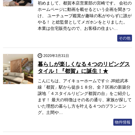
初めまして、都賀本店営業部の宮崎です。 会社の
ホームページに動画を載せるという企画を聞きつ
け、 ユーチューブ鑑賞が趣味の私がやらずに誰が
やる！ と総監督としてメガホンをとりました。
本業は住宅販売なので、お客様の住まい…
その他
2020年3月31日
暮らしが楽しくなる４つのリビングス
タイル！『都賀』に誕生！★
こんにちは、アイキョーホームです☆ JR総武本
線「都賀」駅から徒歩１８分。全７区画の新築分
譲地「４スタイルリビング都賀の台」をご紹介し
ます！ 最大の特徴はその名の通り、家族が探して
いた理想の暮らし方を叶える４つのプランニン
グ。土間や…
物件情報