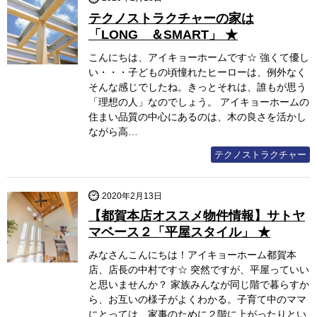
テクノストラクチャーの家は
「LONG ＆SMART」 ★
こんにちは、アイキョーホームです☆ 強くて優し
い・・・子どもの頃憧れたヒーローは、例外なく
そんな感じでしたね。きっとそれは、誰もが思う
「理想の人」なのでしょう。 アイキョーホームの
住まい品質の中心にあるのは、木の良さを活かし
ながら高…
テクノストラクチャー
2020年2月13日
【都賀本店オススメ物件情報】サトヤ
マベース２「平屋スタイル」 ★
みなさんこんにちは！アイキョーホーム都賀本
店、店長の中村です☆ 突然ですが、平屋っていい
と思いませんか？ 家族みんなが同じ階で暮らすか
ら、お互いの様子がよくわかる。子育て中のママ
にとっては、家事のために２階に上がったりとい