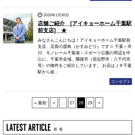
2020年1月30日
店舗ご紹介 [アイキョーホーム千葉駅
前支店] ★
みなさんこんにちは！アイキョーホーム千葉駅前
支店、店長の霞鳥（かすみどり）です☆ 千葉～市
川、モノレール千葉港～スポーツ公園の周辺を中
心に、千葉市全域、隣接市（習志野市・八千代市
等）の物件をご紹介しています。 お店はＪＲ千葉
駅から徒…
コンセプト
« 最初
<
...
27
28
29
>
新 着