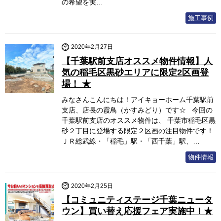
の希望を実…
施工事例
2020年2月27日
【千葉駅前支店オススメ物件情報】人
気の稲毛区黒砂エリアに限定2区画登
場！ ★
みなさんこんにちは！アイキョーホーム千葉駅前
支店、店長の霞鳥（かすみどり）です☆ 今回の
千葉駅前支店のオススメ物件は、 千葉市稲毛区黒
砂２丁目に登場する限定２区画の注目物件です！
ＪＲ総武線・「稲毛」駅・「西千葉」駅、…
物件情報
2020年2月25日
【コミュニティステージ千葉ニュータ
ウン】買い替え応援フェア実施中！★