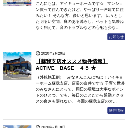
こんにちは、アイキョーホームです☆ マンショ
ン買って住んできたけど、やっぱり一戸建てに住
みたい！ そんな方、多いと思います。 広々とし
た明るい空間、庭のある暮らし、ペットも気兼ね
なく飼えて、音のトラブルなどの心配も少な…
お知らせ
2020年2月20日
【蘇我支店オススメ物件情報】
ACTIVE BASE ４５ ★
（外観施工例） みなさんこんにちは！アイキョ
ーホーム蘇我支店、店長の白井です☆ 子育て世帯
のみなさんにとって、周辺の環境は大事なポイン
トのひとつ。でも、毎日のことだから通勤アクセ
スの良さも譲れない。 今回の蘇我支店のオ…
物件情報
2020年2月18日